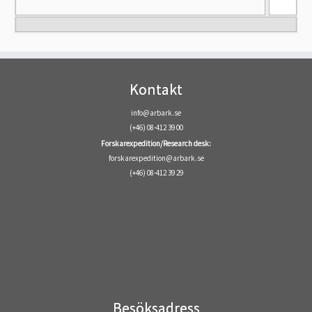
Kontakt
info@arbark.se
(+46) 08-412 39 00
Forskarexpedition/Research desk:
forskarexpedition@arbark.se
(+46) 08-412 39 29
Besöksadress